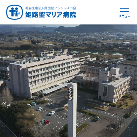
メニュー
周産期から終末期まで
急性期から回復期へと
健康と安心をあなたに
学び・育てる医療
つなぎ続ける地域医療
地域を支える医療
つなぐ医療