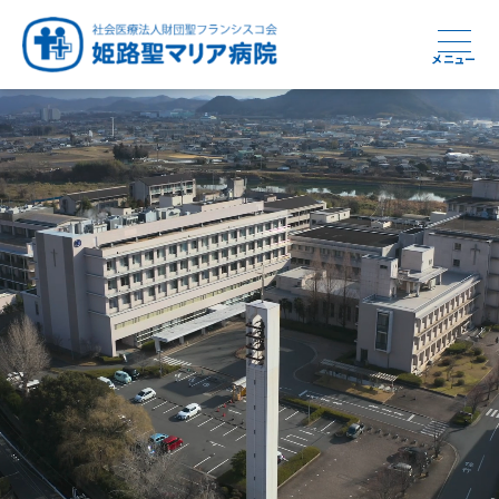
メニュー
周産期から終末期まで
急性期から回復期へと
健康と安心をあなたに
学び・育てる医療
つなぎ続ける地域医療
地域を支える医療
つなぐ医療