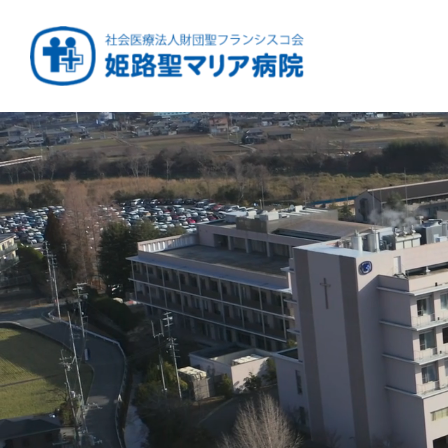
健康と安心をあなたに
周産期から終末期ま
急性期から回復期へ
学び・育てる医療
つなぎ続ける地域医療
地域を支える医療
つなぐ医療