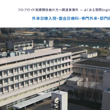
フロアガイド
医療関係者の方へ
関連事業所
よくある質問
Engli
外来診療
入院・面会
診療科・専門外来・部門
で
と