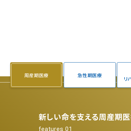
周産期医療
急性期医療
リ
新しい命を支える周産期医
features 01