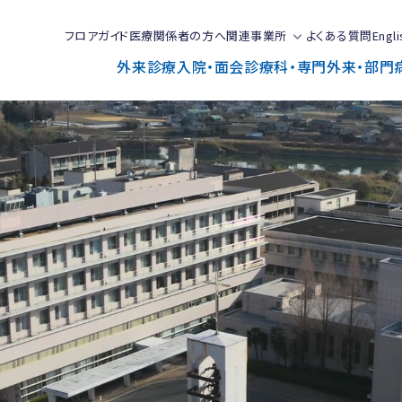
フロアガイド
医療関係者の方へ
関連事業所
よくある質問
Engli
外来診療
入院・面会
診療科・専門外来・部門
で
と