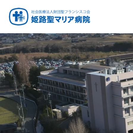
健康と安心をあなたに
周産期から終末期ま
急性期から回復期へ
学び・育てる医療
つなぎ続ける地域医療
地域を支える医療
つなぐ医療