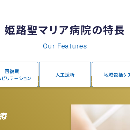
姫路聖マリア病院の特長
Our Features
回復期
人工透析
地域包括ケ
ハビリテーション
療