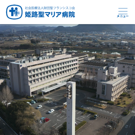
メニュー
周産期から終末期まで
急性期から回復期へと
健康と安心をあなたに
学び・育てる医療
つなぎ続ける地域医療
地域を支える医療
つなぐ医療