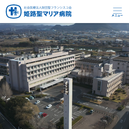
メニュー
周産期から終末期まで
急性期から回復期へと
健康と安心をあなたに
学び・育てる医療
つなぎ続ける地域医療
地域を支える医療
つなぐ医療