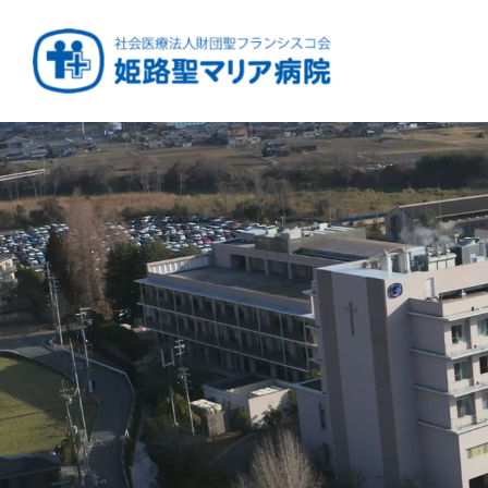
健康と安心をあなたに
周産期から終末期ま
急性期から回復期へ
学び・育てる医療
つなぎ続ける地域医療
地域を支える医療
つなぐ医療