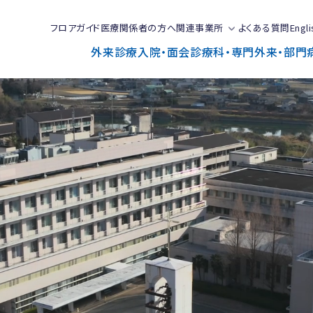
フロアガイド
医療関係者の方へ
関連事業所
よくある質問
Engli
外来診療
入院・面会
診療科・専門外来・部門
で
と