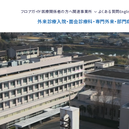
フロアガイド
医療関係者の方へ
関連事業所
よくある質問
Engli
外来診療
入院・面会
診療科・専門外来・部門
で
と