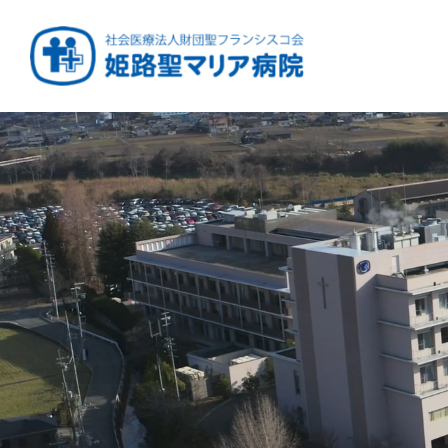
健康と安心をあなたに
周産期から終末期ま
急性期から回復期へ
学び・育てる医療
つなぎ続ける地域医療
地域を支える医療
つなぐ医療