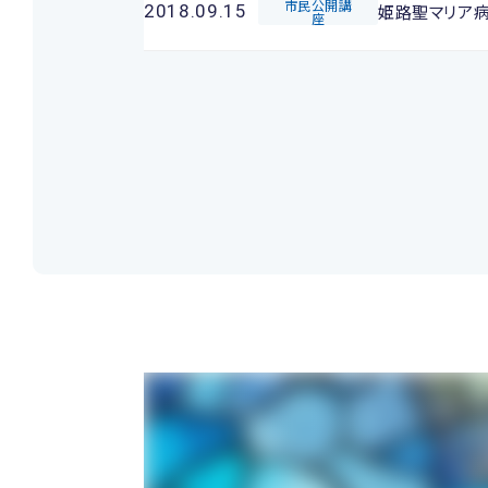
市民公開講
姫路聖マリア
2018.09.15
座