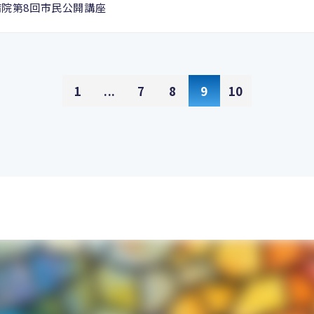
病院第8回市民公開講座
1
...
7
8
9
10