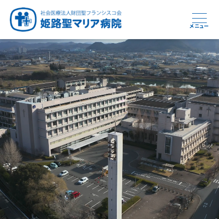
メニュー
周産期から終末期まで
急性期から回復期へと
健康と安心をあなたに
学び・育てる医療
つなぎ続ける地域医療
地域を支える医療
つなぐ医療