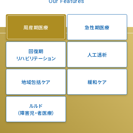
Our Features
周産期医療
急性期医療
回復期
人工透析
リハビリテーション
地域包括ケア
緩和ケア
ルルド
（障害児・者医療）