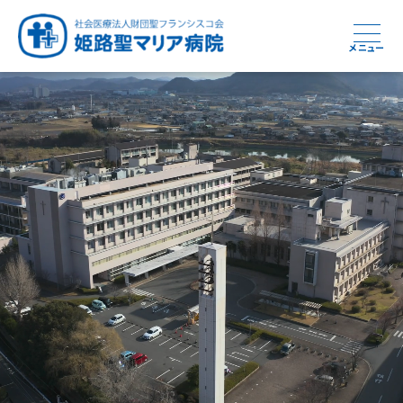
メニュー
周産期から終末期まで
急性期から回復期へと
健康と安心をあなたに
学び・育てる医療
つなぎ続ける地域医療
地域を支える医療
つなぐ医療