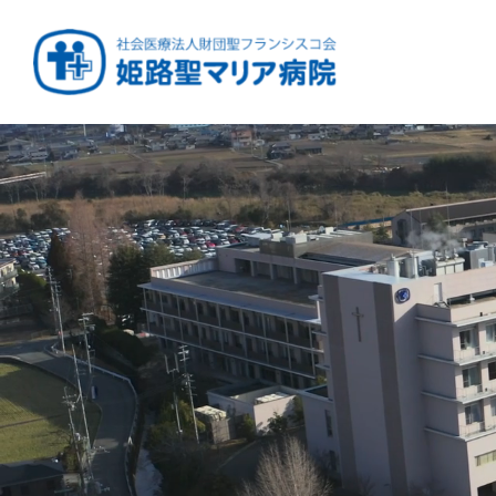
健康と安心をあなたに
周産期から終末期ま
急性期から回復期へ
学び・育てる医療
つなぎ続ける地域医療
地域を支える医療
つなぐ医療