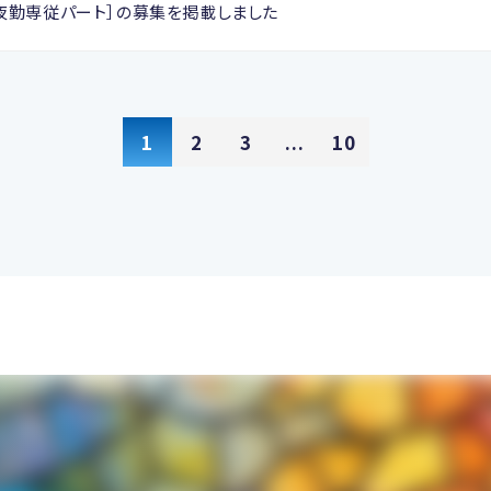
夜勤専従パート］の募集を掲載しました
1
2
3
...
10