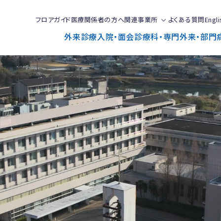
フロアガイド
医療関係者の方へ
関連事業所
よくある質問
Engli
外来診療
入院・面会
診療科・専門外来・部門
で
と