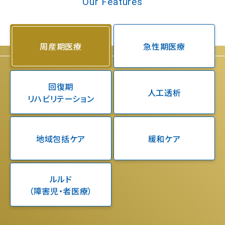
Our Features
周産期医療
急性期医療
回復期
人工透析
リハビリテーション
地域包括ケア
緩和ケア
ルルド
（障害児・者医療）