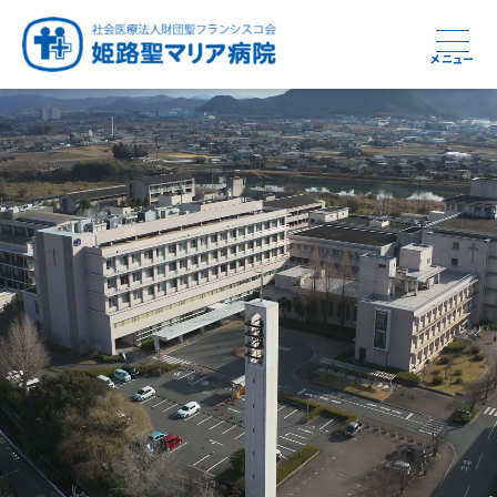
メニュー
周産期から終末期まで
急性期から回復期へと
健康と安心をあなたに
学び・育てる医療
つなぎ続ける地域医療
地域を支える医療
つなぐ医療