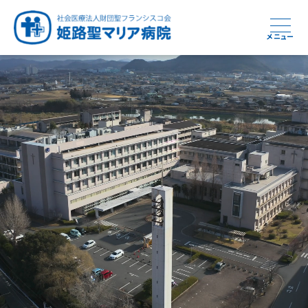
メニュー
周産期から終末期まで
急性期から回復期へと
健康と安心をあなたに
学び・育てる医療
つなぎ続ける地域医療
地域を支える医療
つなぐ医療