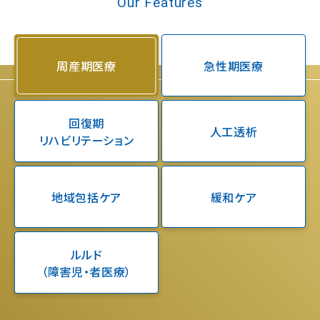
Our Features
周産期医療
急性期医療
回復期
人工透析
リハビリテーション
地域包括ケア
緩和ケア
ルルド
（障害児・者医療）