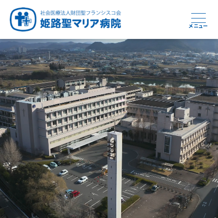
メニュー
周産期から終末期まで
急性期から回復期へと
健康と安心をあなたに
学び・育てる医療
つなぎ続ける地域医療
地域を支える医療
つなぐ医療