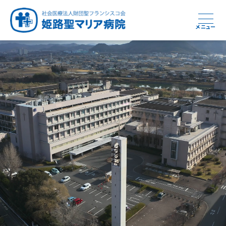
メニュー
周産期から終末期まで
急性期から回復期へと
健康と安心をあなたに
学び・育てる医療
つなぎ続ける地域医療
地域を支える医療
つなぐ医療