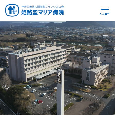
メニュー
周産期から終末期まで
急性期から回復期へと
健康と安心をあなたに
学び・育てる医療
つなぎ続ける地域医療
地域を支える医療
つなぐ医療