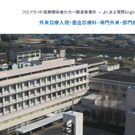
フロアガイド
医療関係者の方へ
関連事業所
よくある質問
Engli
外来診療
入院・面会
診療科・専門外来・部門
で
と