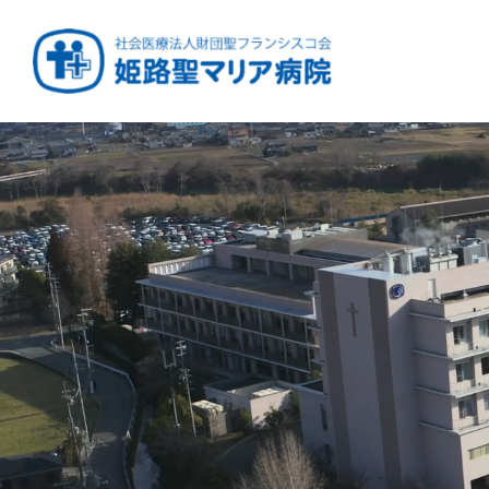
健康と安心をあなたに
周産期から終末期ま
急性期から回復期へ
学び・育てる医療
つなぎ続ける地域医療
地域を支える医療
つなぐ医療