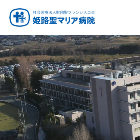
健康と安心をあなたに
周産期から終末期ま
急性期から回復期へ
学び・育てる医療
つなぎ続ける地域医療
地域を支える医療
つなぐ医療