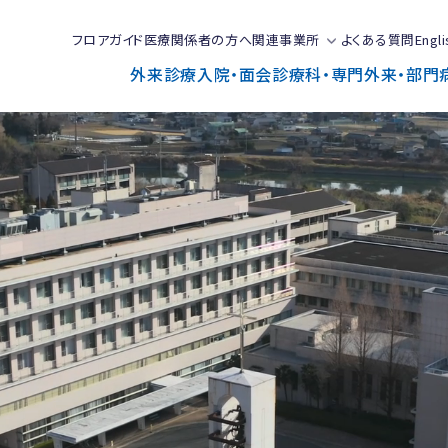
フロアガイド
医療関係者の方へ
関連事業所
よくある質問
Engli
外来診療
入院・面会
診療科・専門外来・部門
で
と