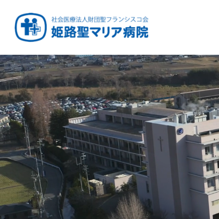
健康と安心をあなたに
周産期から終末期ま
急性期から回復期へ
学び・育てる医療
つなぎ続ける地域医療
地域を支える医療
つなぐ医療