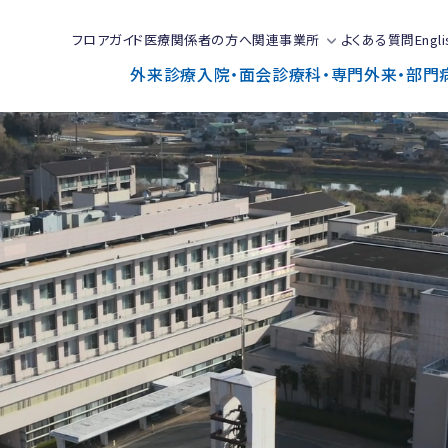
フロアガイド
医療関係者の方へ
関連事業所
よくある質問
Engli
外来診療
入院・面会
診療科・専門外来・部門
で
と