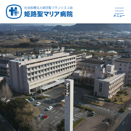
メニュー
周産期から終末期まで
急性期から回復期へと
健康と安心をあなたに
学び・育てる医療
つなぎ続ける地域医療
地域を支える医療
つなぐ医療