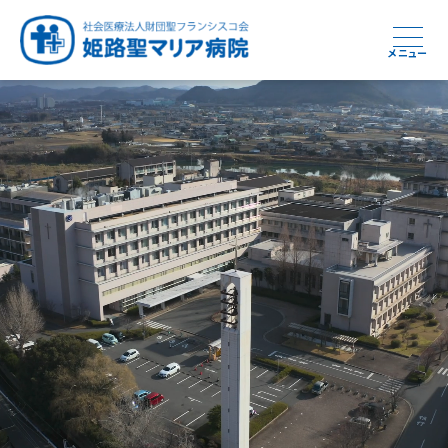
メニュー
周産期から終末期まで
急性期から回復期へと
健康と安心をあなたに
学び・育てる医療
つなぎ続ける地域医療
地域を支える医療
つなぐ医療