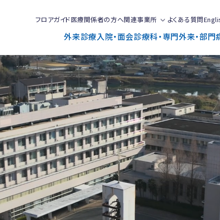
フロアガイド
医療関係者の方へ
関連事業所
よくある質問
Engli
外来診療
入院・面会
診療科・専門外来・部門
で
と