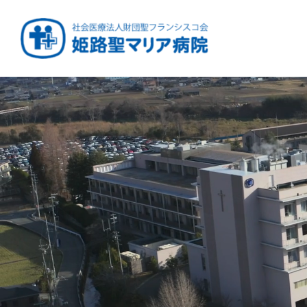
健康と安心をあなたに
周産期から終末期ま
急性期から回復期へ
学び・育てる医療
つなぎ続ける地域医療
地域を支える医療
つなぐ医療