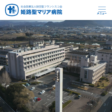
メニュー
周産期から終末期まで
急性期から回復期へと
健康と安心をあなたに
学び・育てる医療
つなぎ続ける地域医療
地域を支える医療
つなぐ医療